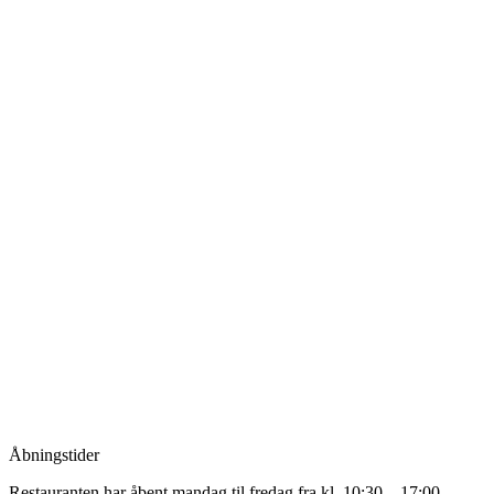
Åbningstider
Restauranten har åbent mandag til fredag fra kl. 10:30 – 17:00,