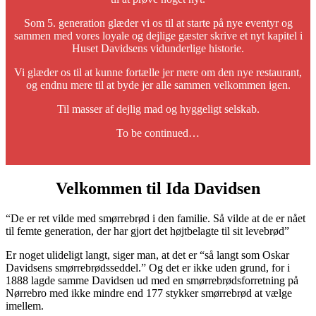
Som 5. generation glæder vi os til at starte på nye eventyr og
sammen med vores loyale og dejlige gæster skrive et nyt kapitel i
Huset Davidsens vidunderlige historie.
Vi glæder os til at kunne fortælle jer mere om den nye restaurant,
og endnu mere til at byde jer alle sammen velkommen igen.
Til masser af dejlig mad og hyggeligt selskab.
To be continued…
Velkommen til Ida Davidsen
“De er ret vilde med smørrebrød i den familie. Så vilde at de er nået
til femte generation, der har gjort det højtbelagte til sit levebrød”
Er noget ulideligt langt, siger man, at det er “så langt som Oskar
Davidsens smørrebrødsseddel.” Og det er ikke uden grund, for i
1888 lagde samme Davidsen ud med en smørrebrødsforretning på
Nørrebro med ikke mindre end 177 stykker smørrebrød at vælge
imellem.