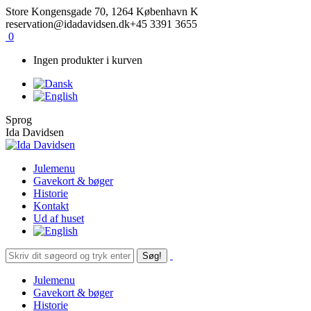
Skip
Facebook
Instagram
Store Kongensgade 70, 1264 København K
to
reservation@idadavidsen.dk
+45 3391 3655
content
0
Ingen produkter i kurven
Sprog
Ida Davidsen
Julemenu
Gavekort & bøger
Historie
Kontakt
Ud af huset
Søg:
Julemenu
Gavekort & bøger
Historie