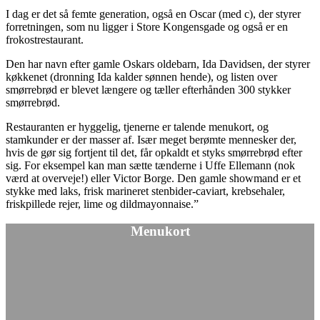
I dag er det så femte generation, også en Oscar (med c), der styrer
forretningen, som nu ligger i Store Kongensgade og også er en
frokostrestaurant.
Den har navn efter gamle Oskars oldebarn, Ida Davidsen, der styrer
køkkenet (dronning Ida kalder sønnen hende), og listen over
smørrebrød er blevet længere og tæller efterhånden 300 stykker
smørrebrød.
Restauranten er hyggelig, tjenerne er talende menukort, og
stamkunder er der masser af. Især meget berømte mennesker der,
hvis de gør sig fortjent til det, får opkaldt et styks smørrebrød efter
sig. For eksempel kan man sætte tænderne i Uffe Ellemann (nok
værd at overveje!) eller Victor Borge. Den gamle showmand er et
stykke med laks, frisk marineret stenbider-caviart, krebsehaler,
friskpillede rejer, lime og dildmayonnaise.”
Menukort