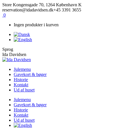
Skip
Facebook
Instagram
Store Kongensgade 70, 1264 København K
to
reservation@idadavidsen.dk
+45 3391 3655
content
0
Ingen produkter i kurven
Sprog
Ida Davidsen
Julemenu
Gavekort & bøger
Historie
Kontakt
Ud af huset
Julemenu
Gavekort & bøger
Historie
Kontakt
Ud af huset