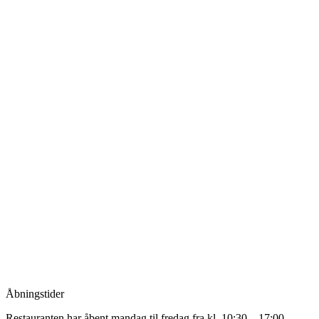
Åbningstider
Restauranten har åbent mandag til fredag fra kl. 10:30 – 17:00,