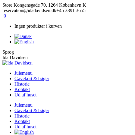
Skip
Facebook
Instagram
Store Kongensgade 70, 1264 København K
to
reservation@idadavidsen.dk
+45 3391 3655
content
0
Ingen produkter i kurven
Sprog
Ida Davidsen
Julemenu
Gavekort & bøger
Historie
Kontakt
Ud af huset
Julemenu
Gavekort & bøger
Historie
Kontakt
Ud af huset