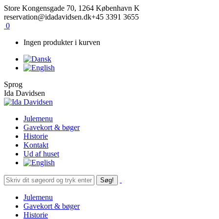
Skip
Facebook
Instagram
Store Kongensgade 70, 1264 København K
to
reservation@idadavidsen.dk
+45 3391 3655
content
0
Ingen produkter i kurven
Sprog
Ida Davidsen
Julemenu
Gavekort & bøger
Historie
Kontakt
Ud af huset
Søg:
Julemenu
Gavekort & bøger
Historie