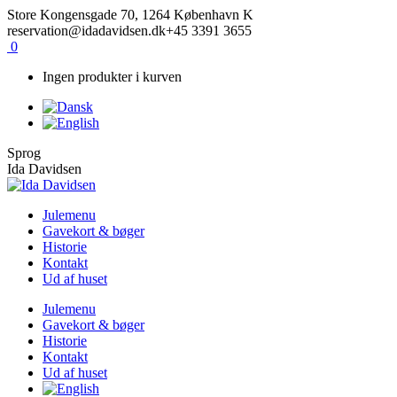
Skip
Facebook
Instagram
Store Kongensgade 70, 1264 København K
to
reservation@idadavidsen.dk
+45 3391 3655
content
0
Ingen produkter i kurven
Sprog
Ida Davidsen
Julemenu
Gavekort & bøger
Historie
Kontakt
Ud af huset
Julemenu
Gavekort & bøger
Historie
Kontakt
Ud af huset