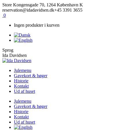
Skip
Facebook
Instagram
Store Kongensgade 70, 1264 København K
to
reservation@idadavidsen.dk
+45 3391 3655
content
0
Ingen produkter i kurven
Sprog
Ida Davidsen
Julemenu
Gavekort & bøger
Historie
Kontakt
Ud af huset
Julemenu
Gavekort & bøger
Historie
Kontakt
Ud af huset