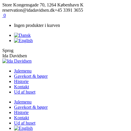
Skip
Facebook
Instagram
Store Kongensgade 70, 1264 København K
to
reservation@idadavidsen.dk
+45 3391 3655
content
0
Ingen produkter i kurven
Sprog
Ida Davidsen
Julemenu
Gavekort & bøger
Historie
Kontakt
Ud af huset
Julemenu
Gavekort & bøger
Historie
Kontakt
Ud af huset