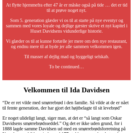
At flytte hjemmefra efter 47 år er måske også på tide … det er tid
til at prøve noget nyt.
Som 5. generation glæder vi os til at starte på nye eventyr og
sammen med vores loyale og dejlige gæster skrive et nyt kapitel i
Huset Davidsens vidunderlige historie.
Vi glæder os til at kunne fortælle jer mere om den nye restaurant,
og endnu mere til at byde jer alle sammen velkommen igen.
Til masser af dejlig mad og hyggeligt selskab.
To be continued…
Velkommen til Ida Davidsen
“De er ret vilde med smørrebrød i den familie. Så vilde at de er nået
til femte generation, der har gjort det højtbelagte til sit levebrød”
Er noget ulideligt langt, siger man, at det er “så langt som Oskar
Davidsens smørrebrødsseddel.” Og det er ikke uden grund, for i
1888 lagde samme Davidsen ud med en smørrebrødsforretning på