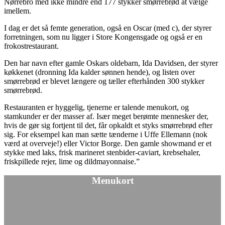
Nørrebro med ikke mindre end 177 stykker smørrebrød at vælge
imellem.
I dag er det så femte generation, også en Oscar (med c), der styrer
forretningen, som nu ligger i Store Kongensgade og også er en
frokostrestaurant.
Den har navn efter gamle Oskars oldebarn, Ida Davidsen, der styrer
køkkenet (dronning Ida kalder sønnen hende), og listen over
smørrebrød er blevet længere og tæller efterhånden 300 stykker
smørrebrød.
Restauranten er hyggelig, tjenerne er talende menukort, og
stamkunder er der masser af. Især meget berømte mennesker der,
hvis de gør sig fortjent til det, får opkaldt et styks smørrebrød efter
sig. For eksempel kan man sætte tænderne i Uffe Ellemann (nok
værd at overveje!) eller Victor Borge. Den gamle showmand er et
stykke med laks, frisk marineret stenbider-caviart, krebsehaler,
friskpillede rejer, lime og dildmayonnaise.”
Menukort